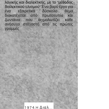
λογικής και διαλεκτικής, με το "μέθοδος
διαλεκτικού υλισμού"
Ένα βαρύ έργο για
ένα εξαιρετικά δύσκολο θέμα
διακατέχεται από πρωτοτυπία και
ζωντάνια που αιχμαλωτίζει κάθε
ανήσυχο στοχαστή από τις πρώτες
γραμμές
1974.H Διαλεκτική της Συνειδήσεως/1974.The Dialectic of Consience