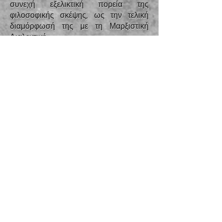
συνεχή εξελικτική πορεία της
φιλοσοφικής σκέψης, ως την τελική
διαμόρφωσή της με τη Μαρξιστική
Διαλεκτική.
1969. ΙΣΤΟΡΙΑ ΤΗΣ ΔΙΑΛΕΚΤΙΚΗΣ
ΣΚΕΨΗΣ (Από τον Πλάτωνα στον Καντ
Γ')
Η δουλειά είναι
τυπικό για μια
ενδελεχή, σαφή και συνεχή εξέλιξη της
φιλοσοφικής σκέψης, ως το τελικό
σχήμα της μαρξιστικής διαλεκτικής