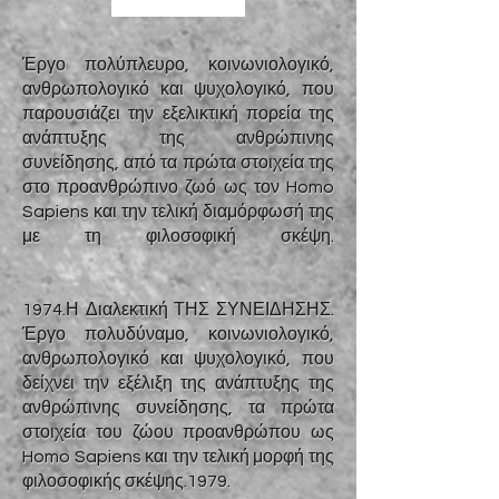
Έργο πολύπλευρο, κοινωνιολογικό,
ανθρωπολογικό και ψυχολογικό, που
παρουσιάζει την εξελικτική πορεία της
ανάπτυξης της ανθρώπινης
συνείδησης, από τα πρώτα στοιχεία της
στο προανθρώπινο ζωό ως τον Homo
Sapiens και την τελική διαμόρφωσή της
με τη φιλοσοφική σκέψη.
1974.Η Διαλεκτική ΤΗΣ ΣΥΝΕΙΔΗΣΗΣ.
Έργο πολυδύναμο, κοινωνιολογικό,
ανθρωπολογικό και ψυχολογικό, που
δείχνει την εξέλιξη της ανάπτυξης της
ανθρώπινης συνείδησης, τα πρώτα
στοιχεία του ζώου προανθρώπου ως
Homo Sapiens και την τελική μορφή της
φιλοσοφικής σκέψης.1979.