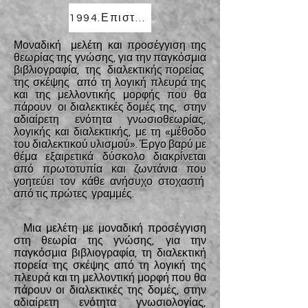
1994.Επιστημολογία της Λογικής/1994.Epistemology of Logic
Μοναδική
μελέτη και προσέγγιση της
θεωρίας της γνώσης, για την παγκόσμια
βιβλιογραφία,
της
διαλεκτικής πορείας
της σκέψης
από τη λογική πλευρά της
και της μελλοντικής μορφής που θα
πάρουν
οι διαλεκτικές δομές της,
στην
αδιαίρετη ενότητα γνωσιοθεωρίας,
λογικής και διαλεκτικής, με τη «μέθοδο
του διαλεκτικού υλισμού». Έργο βαρύ με
θέμα εξαιρετικά δύσκολο διακρίνεται
από πρωτοτυπία και ζωντάνια που
γοητεύει τον κάθε ανήσυχο στοχαστή
από τις πρώτες
γραμμές.
Μια μελέτη με μοναδική προσέγγιση
στη θεωρία της γνώσης, για την
παγκόσμια βιβλιογραφία, τη διαλεκτική
πορεία της σκέψης από τη λογική της
πλευρά και τη μελλοντική μορφή που θα
πάρουν οι διαλεκτικές της δομές, στην
αδιαίρετη ενότητα γνωσιολογίας,